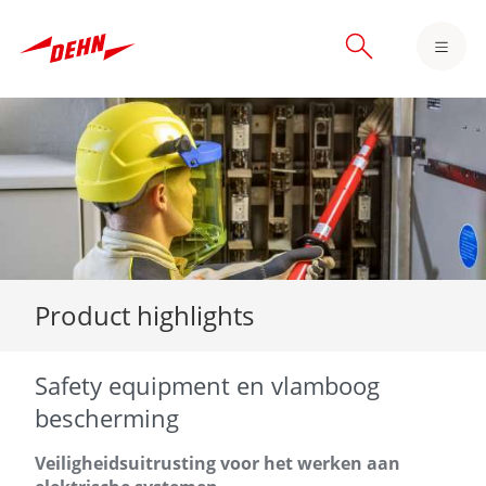
Skip
to
main
content
Product highlights
Safety equipment en vlamboog
bescherming
Veiligheidsuitrusting voor het werken aan