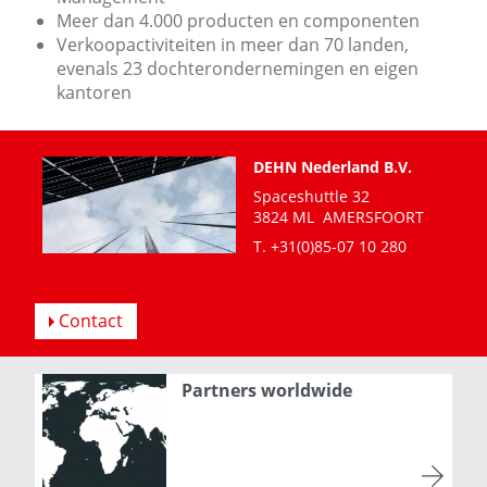
Meer dan 4.000 producten en componenten
Verkoopactiviteiten in meer dan 70 landen,
evenals 23 dochterondernemingen en eigen
kantoren
DEHN Nederland B.V.
Spaceshuttle 32
3824 ML AMERSFOORT
T. +31(0)85-07 10 280
Contact
Partners worldwide