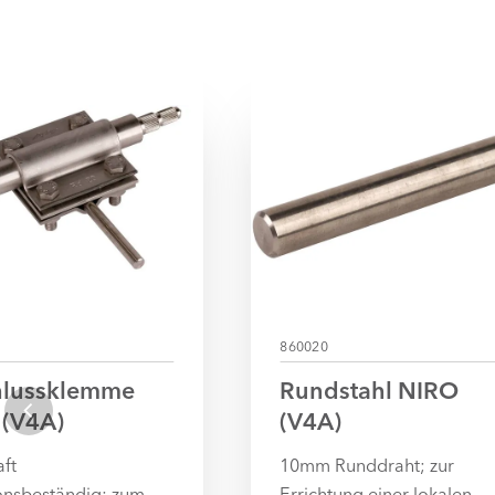
860020
hlussklemme
Rundstahl NIRO
(V4A)
(V4A)
ft
10mm Runddraht; zur
onsbeständig: zum
Errichtung einer lokalen