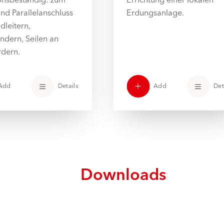
und Parallelanschluss
Erdungsanlage.
dleitern,
ndern, Seilen an
rdern.
Add
Details
Add
Det
Downloads