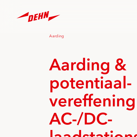
Skip
to
main
content
Aarding
Aarding &
potentiaal­
vereffening
AC-/DC-
laadstation