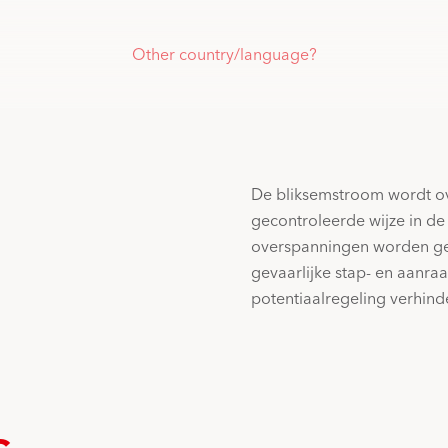
Other country/language?
De bliksemstroom wordt o
gecontroleerde wijze in de
overspanningen worden ge
gevaarlijke stap- en aanr
potentiaalregeling verhind
s