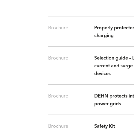
Brochure
Properly protected
charging
Brochure
Selection guide – 
current and surge
devices
Brochure
DEHN protects int
power grids
Brochure
Safety Kit