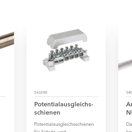
563200
54
Potentialausgleichs­
A
schienen
N
Potentialausgleichsschienen
Da
für Schutz- und
ko