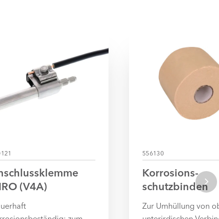
0121
556130
nschlussklemme
Korrosions­
IRO (V4A)
schutzbinden
uerhaft
Zur Umhüllung von o
rrosionsbeständig: zum
unterirdischen Verbi