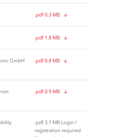
.pdf 0.3 MB
.pdf 1.8 MB
tronic GmbH
.pdf 0.8 MB
from
.pdf 0.9 MB
bility
.pdf 3.1 MB Login /
registration required