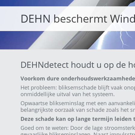
DEHN beschermt Wind
DEHNdetect houdt u op de h
Voorkom dure onderhoudswerkzaamheden e
Het probleem: bliksemschade blijft vaak onop
onmiddellijke uitval van het systeem.
Opwaartse blikseminslag met een aanvankelij
belangrijkste oorzaak van schade zoals het 
Deze schade kan op lange termijn leiden t
Goed om te weten: Door de lage stroomsterk
gevaarlijke blikseminslagen. Naast impulsst