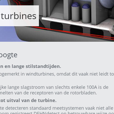
turbines
oogte
n lange stilstandtijden.
gemerkt in windturbines, omdat dit vaak niet leidt to
ke lange slagstroom van slechts enkele 100A is de
smelten van de receptoren van de rotorbladen.
ot uitval van de turbine.
te detecteren standaard meetsystemen vaak niet alle
room registreert DEHNdetect op betrouwbare wijze o