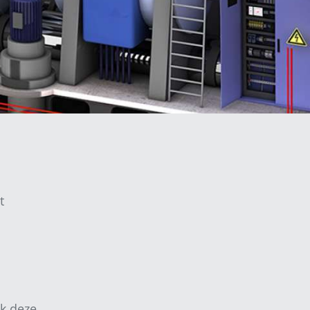
t
ok deze