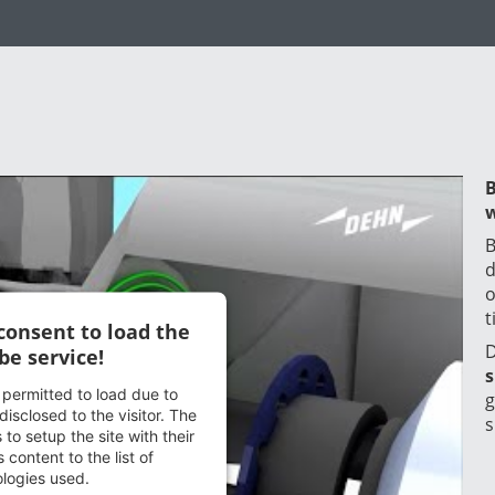
B
w
B
d
o
t
consent to load the
D
be service!
s
t permitted to load due to
g
disclosed to the visitor. The
s
o setup the site with their
 content to the list of
logies used.