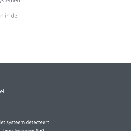
systemen
n in de
el
et systeem detecteert
Impulsstroom [kA]