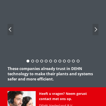
Previous Slide
Next Sl
These companies already trust in DEHN
technology to make their plants and systems
safer and more efficient.
Heeft u vragen? Neem gerust
contact met ons op.
DEHN Nederland B.V.