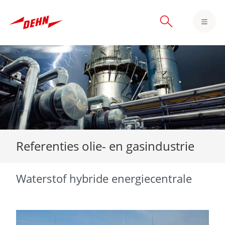
Skip
to
main
content
Referenties olie- en gasindustrie
Waterstof hybride energiecentrale