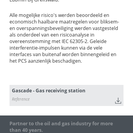
Alle mogelijke risico's werden beoordeeld en
economisch haalbare maatregelen voor bliksem-
en overspanningsbeveiliging werden vastgesteld
als onderdeel van een risicoanalyse in
overeenstemming met IEC 62305-2. Geleide
interferentie-impulsen kunnen via de vele
interfaces van buitenaf worden binnengeleid en
het PCS aanzienlijk beschadigen.
Gascade - Gas receiving station
Reference
Partner to the oil and gas industry for more
than 40 years.
BAYERNOIL Raffineriegesellschaft mbH
TAL - Transalpine Ölleitung GmbH
GASCADE Gastransport GmbH
German Cathodic Protection GmbH
Linde AG Engineering Devision
MERO Germany AG
Open Grid Europe GmbH
Steffel KKS GmbH
TAL - Transalpine Ölleitung in Österreich Ges.m.b.H.
bayernetz
RMR
ENSO NETZ GmbH