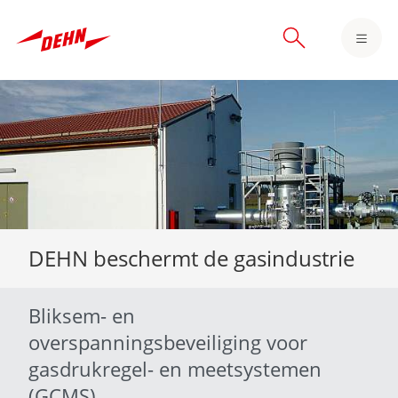
Skip
to
main
content
DEHN beschermt de gasindustrie
Bliksem- en
overspanningsbeveiliging voor
gasdrukregel- en meetsystemen
(GCMS)